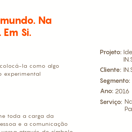
 mundo. Na
 Em Si.
Projeto:
Id
IN.
e colocá-la como algo
Cliente:
IN.
 o experimental
Segmento:
Ano:
2016
Na
Serviço:
Pa
me toda a carga da
pessoa e a comunicação
 versa através do símbolo