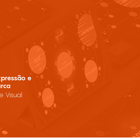
xpressão e
rca
e Visual