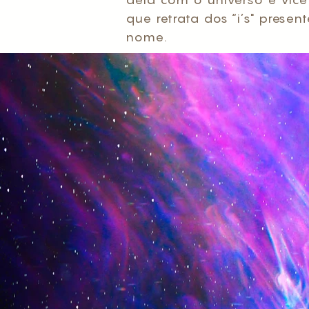
que retrata dos “i’s" prese
nome.